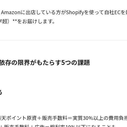
mazonに出店している方がShopifyを使って自社EC
字超）**をお届けします。
依存の限界がもたらす5つの課題
る
楽天ポイント原資＋販売手数料＝実質30%以上の費用負
数料＋販売手数料＋広告＝粗利率10%以下になることも