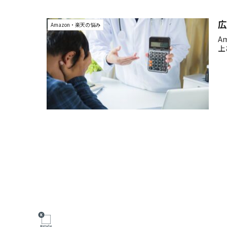
広
Amazon・楽天の悩み
A
上