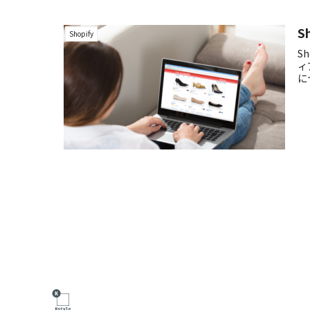
S
Shopify
S
ィ
に